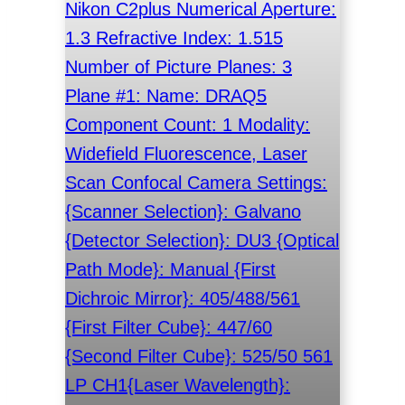
Nikon C2plus Numerical Aperture:
1.3 Refractive Index: 1.515
Number of Picture Planes: 3
Plane #1: Name: DRAQ5
Component Count: 1 Modality:
Widefield Fluorescence, Laser
Scan Confocal Camera Settings:
{Scanner Selection}: Galvano
{Detector Selection}: DU3 {Optical
Path Mode}: Manual {First
Dichroic Mirror}: 405/488/561
{First Filter Cube}: 447/60
{Second Filter Cube}: 525/50 561
LP CH1{Laser Wavelength}: